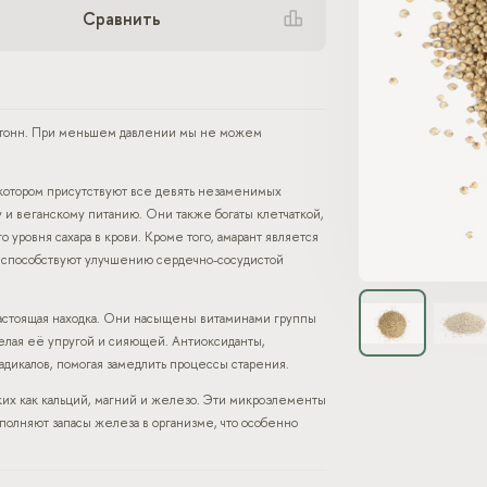
Сравнить
0 тонн. При меньшем давлении мы не можем
котором присутствуют все девять незаменимых
 и веганскому питанию. Они также богаты клетчаткой,
уровня сахара в крови. Кроме того, амарант является
е способствуют улучшению сердечно-сосудистой
 настоящая находка. Они насыщены витаминами группы
делая её упругой и сияющей. Антиоксиданты,
дикалов, помогая замедлить процессы старения.
их как кальций, магний и железо. Эти микроэлементы
полняют запасы железа в организме, что особенно