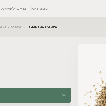
товиков
О компании
Контакты
ена и орехи
Семена амаранта