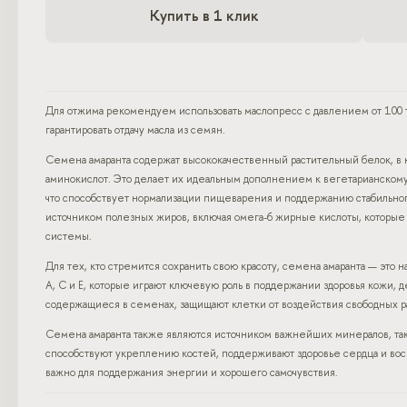
Купить в 1 клик
Для отжима рекомендуем использовать маслопресс с давлением от 10
гарантировать отдачу масла из семян.
Семена амаранта содержат высококачественный растительный белок, в 
аминокислот. Это делает их идеальным дополнением к вегетарианскому
что способствует нормализации пищеварения и поддержанию стабильного 
источником полезных жиров, включая омега-6 жирные кислоты, которы
системы.
Для тех, кто стремится сохранить свою красоту, семена амаранта — это
A, C и E, которые играют ключевую роль в поддержании здоровья кожи, 
содержащиеся в семенах, защищают клетки от воздействия свободных ра
Семена амаранта также являются источником важнейших минералов, так
способствуют укреплению костей, поддерживают здоровье сердца и вос
важно для поддержания энергии и хорошего самочувствия.