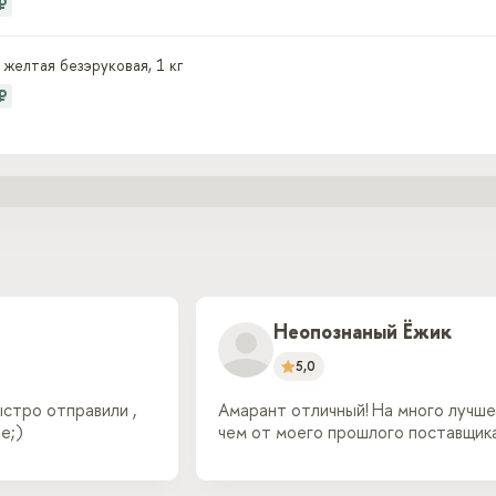
₽
 желтая безэруковая, 1 кг
₽
Неопознаный Ёжик
5,0
ыстро отправили ,
Амарант отличный! На много лучше
е;)
чем от моего прошлого поставщик