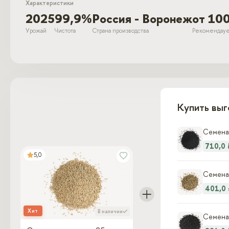
Характеристики
2025
99,9%
Россия - Воронеж
от 10
Урожай
Чистота
Страна производства
Рекомендау
Купить выг
Семена 
710,0 
5,0
Семена 
401,0
Хит
В наличии
Семена 