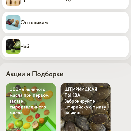
Оптовикам
Чай
Акции и Подборки
100мл льняного
ШТИРИЙСКАЯ
масла при первом
ТЫКВА!
заказе
Забронируйте
сыродавленного
штирийскую тыкву
масла
на июнь!