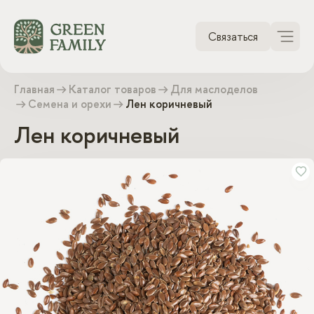
Связаться
Каталог продукции
Главная
Каталог товаров
Для маслоделов
Семена и орехи
Лен коричневый
Для оптовиков
Лен коричневый
О компании
Контакты
Условия доставки
Оплата заказов
Ответы на вопросы