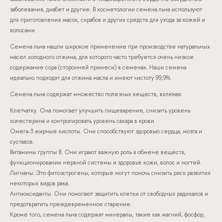
заболевания, диабет и другие. В косметологии семена льна используют
для приготовления масок, скрабов и других средств для ухода за кожей и
волосами.
Семена льна нашли широкое применение при производстве натуральных
масел холодного отжима, для которого часто требуется очень низкое
содержание сора (сторонней примеси) в семенах. Наши семена
идеально подходят для отжима масла и имеют чистоту 99,9%.
Семена льна содержат множество полезных веществ, включая:
Клетчатку. Она помогает улучшить пищеварение, снизить уровень
холестерина и контролировать уровень сахара в крови.
Омега-3 жирные кислоты. Они способствуют здоровью сердца, мозга и
суставов.
Витамины группы В. Они играют важную роль в обмене веществ,
функционировании нервной системы и здоровье кожи, волос и ногтей.
Лигнаны. Это фитоэстрогены, которые могут помочь снизить риск развития
некоторых видов рака.
Антиоксиданты. Они помогают защитить клетки от свободных радикалов и
предотвратить преждевременное старение.
Кроме того, семена льна содержат минералы, такие как магний, фосфор,