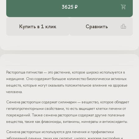
3625 ₽
Купить в 1 клик
Сравнить
Расторопша пятнистая — это растение, которое широко используется в
медицине. Оно содержит большое количество биологически активных
веществ, которые могут оказывать положительное влияние на здоровье
человека.
Семена расторопши содержат силимарин — вещество, которое обладает
гепатопротекторными свойствами, то есть защищает клетки печени от
повреждений. Также семена расторопши содержат другие полезные
вещества, такие как флавоноиды, витамины, минералы и антиоксиданты.
Семена расторопши используются для лечения и профилактики
заболеваний печени, таких как гепатит, цирроз, жировая дистрофия и